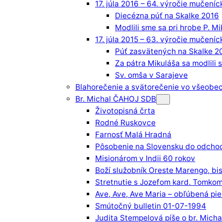
17. júla 2016 – 64. výročie mučeníc
Diecézna púť na Skalke 2016
Modlili sme sa pri hrobe P. M
17. júla 2015 – 63. výročie mučeníc
Púť zasvätených na Skalke 2
Za pátra Mikuláša sa modlili 
Sv. omša v Sarajeve
Blahorečenie a svätorečenie vo všeobec
Br. Michal ČAHOJ SDB
Životopisná črta
Rodné Ruskovce
Farnosť Malá Hradná
Pôsobenie na Slovensku do odchod
Misionárom v Indii 60 rokov
Boží služobník Oreste Marengo, bi
Stretnutie s Jozefom kard. Tomko
Ave, Ave, Ave Maria – obľúbená pi
Smútočný bulletin 01-07-1994
Judita Stempelová píše o br. Micha