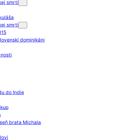
kej smrti
ikuláša
kej smrti
015
slovenskí dominikáni
nosti
u do Indie
skup
m
eseň brata Michala
lovi