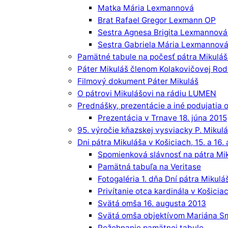
Matka Mária Lexmannová
Brat Rafael Gregor Lexmann OP
Sestra Agnesa Brigita Lexmannov
Sestra Gabriela Mária Lexmannov
Pamätné tabule na počesť pátra Mikulá
Páter Mikuláš členom Kolakovičovej Rod
Filmový dokument Páter Mikuláš
O pátrovi Mikulášovi na rádiu LUMEN
Prednášky, prezentácie a iné podujatia o
Prezentácia v Trnave 18. júna 2015
95. výročie kňazskej vysviacky P. Mikul
Dni pátra Mikuláša v Košiciach, 15. a 16
Spomienková slávnosť na pátra Mik
Pamätná tabuľa na Veritase
Fotogaléria 1. dňa Dní pátra Mikulá
Privítanie otca kardinála v Košicia
Svätá omša 16. augusta 2013
Svätá omša objektívom Mariána 
Požehnanie pamätnej tabule