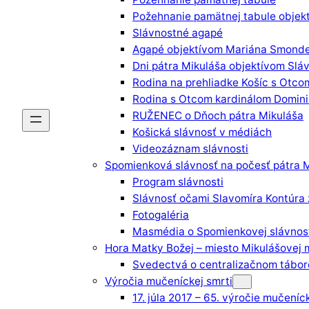
Požehnanie pamätnej tabule obje
Slávnostné agapé
Agapé objektívom Mariána Smond
Dni pátra Mikuláša objektívom Slá
Rodina na prehliadke Košíc s Otco
Rodina s Otcom kardinálom Domi
RUŽENEC o Dňoch pátra Mikuláša
Košická slávnosť v médiách
Videozáznam slávnosti
Spomienková slávnosť na počesť pátra
Program slávnosti
Slávnosť očami Slavomíra Kontúra
Fotogaléria
Masmédia o Spomienkovej slávnost
Hora Matky Božej – miesto Mikulášovej 
Svedectvá o centralizačnom tábore
Výročia mučeníckej smrti
17. júla 2017 – 65. výročie mučeníc