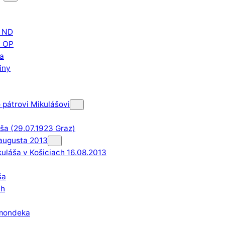
á ND
á OP
ša
iny
 pátrovi Mikulášovi
áša (29.07.1923 Graz)
. augusta 2013
uláša v Košiciach 16.08.2013
ša
ch
Smondeka