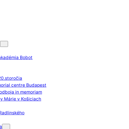
akadémia Bobot
0.storočia
orial centre Budapest
 odboja in memoriam
y Márie v Košiciach
Radlinského
a