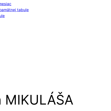
mesiac
pamätnej tabule
ule
a MIKULÁŠA