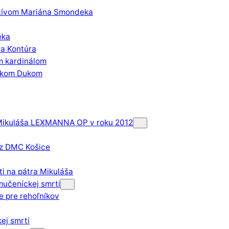
ktívom Mariána Smondeka
eka
va Kontúra
m kardinálom
nikom Dukom
 Mikuláša LEXMANNA OP v roku 2012
 z DMC Košice
i na pátra Mikuláša
mučeníckej smrti
 pre rehoľníkov
kej smrti