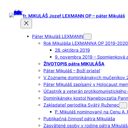
Prejsť
na
fr. MIKULÁŠ Jozef LEXMANN OP – páter Mikuláš
obsah
Páter Mikuláš LEXMANN
Rok Mikuláša LEXMANNA OP 2019-2020
28. októbra 2019
9. novembra 2019 – Spomienková 
ŽIVOTOPIS pátra MIKULÁŠA
Páter Mikuláš – Boží priateľ
V Zozname dominikánskych mučeníkov 2
Páter Mikuláš zapísaný v Holocaust mem
Účastník a veterán protikomunistického
Dominikánsky kostol Nanebovzatia Pann
Zakladateľ periodika Svätý Ruženec
P. Mikuláš nominovaný na Cenu A. 
Publikačná činnosť pátra Mikuláša
Zasvätené osoby v rodine pátra Mikuláš