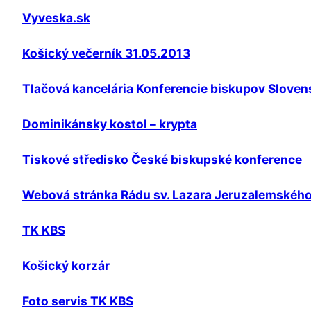
Vyveska.sk
Košický večerník 31.05.2013
Tlačová kancelária Konferencie biskupov Sloven
Dominikánsky kostol – krypta
Tiskové středisko České biskupské konference
Webová stránka Rádu sv. Lazara Jeruzalemskéh
TK KBS
Košický korzár
Foto servis TK KBS