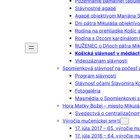
Požehnanie pamätnej tabul
Slávnostné agapé
Agapé objektívom Mariána
Dni pátra Mikuláša objektív
Rodina na prehliadke Košíc
Rodina s Otcom kardinálom
RUŽENEC o Dňoch pátra Mik
Košická slávnosť v médiác
Videozáznam slávnosti
Spomienková slávnosť na počesť
Program slávnosti
Slávnosť očami Slavomíra K
Fotogaléria
Masmédia o Spomienkovej sl
Hora Matky Božej – miesto Mikulá
Svedectvá o centralizačnom
Výročia mučeníckej smrti
17. júla 2017 – 65. výročie m
17. júla 2016 – 64. výročie m