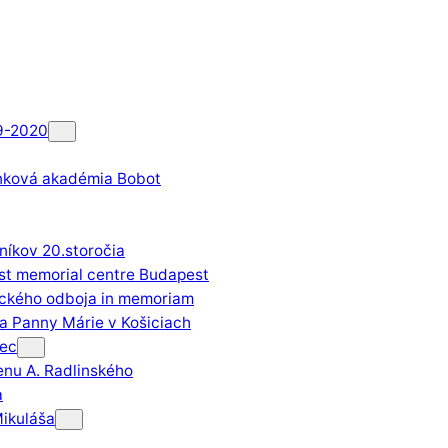
9-2020
nková akadémia Bobot
íkov 20.storočia
st memorial centre Budapest
tického odboja in memoriam
a Panny Márie v Košiciach
nec
enu A. Radlinského
a
Mikuláša