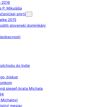
e 2016
e P. Mikuláša
učeníckej smrti
alke 2015
odlili slovenskí dominikáni
všeobecnosti
odchodu do Indie
go, biskup
 Tomkom
ená pieseň brata Michala
94
 Michalovi
sijný mesiac