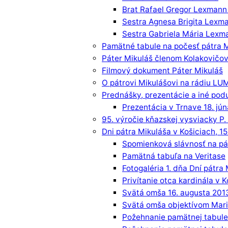
Brat Rafael Gregor Lexmann
Sestra Agnesa Brigita Lex
Sestra Gabriela Mária Lex
Pamätné tabule na počesť pátra 
Páter Mikuláš členom Kolakovičov
Filmový dokument Páter Mikuláš
O pátrovi Mikulášovi na rádiu L
Prednášky, prezentácie a iné podu
Prezentácia v Trnave 18. jú
95. výročie kňazskej vysviacky P.
Dni pátra Mikuláša v Košiciach, 15
Spomienková slávnosť na pát
Pamätná tabuľa na Veritase
Fotogaléria 1. dňa Dní pátra
Privítanie otca kardinála v 
Svätá omša 16. augusta 201
Svätá omša objektívom Mar
Požehnanie pamätnej tabule