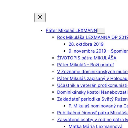
Páter Mikuláš LEXMANN
Rok Mikuláša LEXMANNA OP 201
28. októbra 2019
9. novembra 2019 – Spomie
ŽIVOTOPIS pátra MIKULÁŠA
Páter Mikuláš – Boží priateľ
V Zozname dominikánskych mučen
Páter Mikuláš zapísaný v Holocau
Účastník a veterán protikomunis
Dominikánsky kostol Nanebovzati
Zakladateľ periodika Svätý Ruže
P. Mikuláš nominovaný na C
Publikačná činnosť pátra Mikuláš
Zasvätené osoby v rodine pátra 
Matka Mária Lexmannová