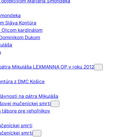
e objektívom Mariána Smondeka
 Smondeka
om Sláva Kontúra
 s Otcom kardinálom
 Dominikom Dukom
uláša
h
 pátra Mikuláša LEXMANNA OP v roku 2012
ontúra z DMC Košice
ávnosti na pátra Mikuláša
šovej mučeníckej smrti
 tábore pre rehoľníkov
učeníckej smrti
učeníckej smrti