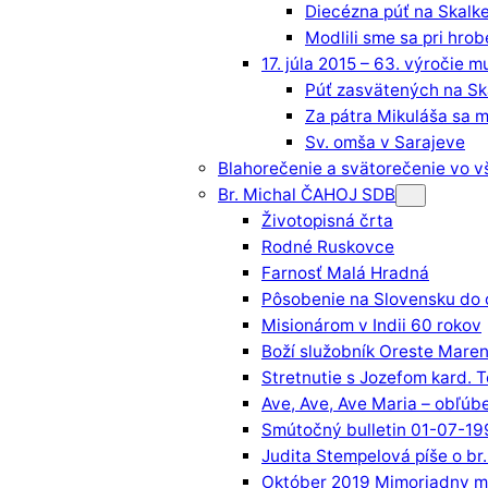
Diecézna púť na Skalk
Modlili sme sa pri hrob
17. júla 2015 – 63. výročie m
Púť zasvätených na Sk
Za pátra Mikuláša sa m
Sv. omša v Sarajeve
Blahorečenie a svätorečenie vo 
Br. Michal ČAHOJ SDB
Životopisná črta
Rodné Ruskovce
Farnosť Malá Hradná
Pôsobenie na Slovensku do 
Misionárom v Indii 60 rokov
Boží služobník Oreste Maren
Stretnutie s Jozefom kard.
Ave, Ave, Ave Maria – obľúb
Smútočný bulletin 01-07-19
Judita Stempelová píše o br.
Október 2019 Mimoriadny mi