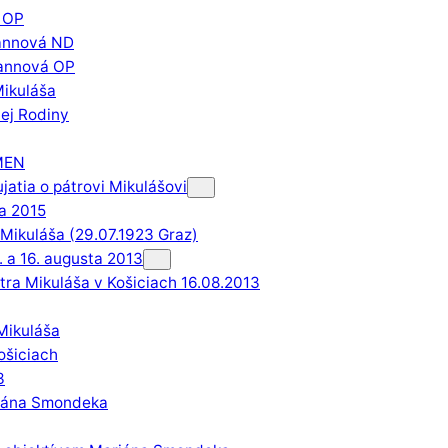
 OP
mannová ND
mannová OP
Mikuláša
ej Rodiny
UMEN
jatia o pátrovi Mikulášovi
na 2015
 Mikuláša (29.07.1923 Graz)
. a 16. augusta 2013
ra Mikuláša v Košiciach 16.08.2013
 Mikuláša
Košiciach
3
iána Smondeka