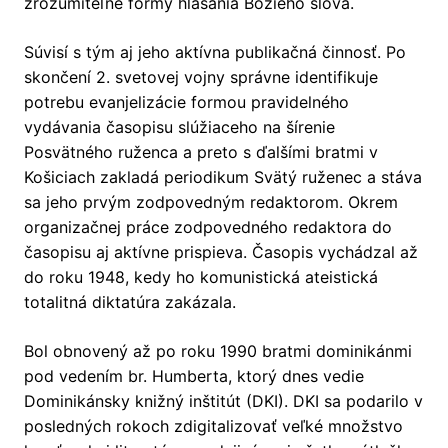
zrozumiteľné formy hlásania Božieho slova.
Súvisí s tým aj jeho aktívna publikačná činnosť. Po
skončení 2. svetovej vojny správne identifikuje
potrebu evanjelizácie formou pravidelného
vydávania časopisu slúžiaceho na šírenie
Posvätného ruženca a preto s ďalšími bratmi v
Košiciach zakladá periodikum Svätý ruženec a stáva
sa jeho prvým zodpovedným redaktorom. Okrem
organizačnej práce zodpovedného redaktora do
časopisu aj aktívne prispieva. Časopis vychádzal až
do roku 1948, kedy ho komunistická ateistická
totalitná diktatúra zakázala.
Bol obnovený až po roku 1990 bratmi dominikánmi
pod vedením br. Humberta, ktorý dnes vedie
Dominikánsky knižný inštitút (DKI). DKI sa podarilo v
posledných rokoch zdigitalizovať veľké množstvo