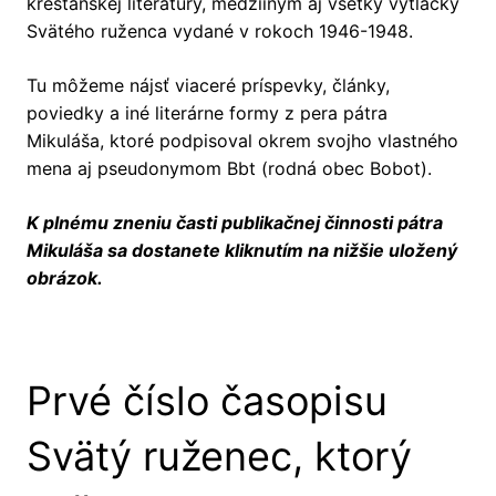
kresťanskej literatúry, medziiným aj všetky výtlačky
Svätého ruženca vydané v rokoch 1946-1948.
Tu môžeme nájsť viaceré príspevky, články,
poviedky a iné literárne formy z pera pátra
Mikuláša, ktoré podpisoval okrem svojho vlastného
mena aj pseudonymom Bbt (rodná obec Bobot).
K plnému zneniu časti publikačnej činnosti pátra
Mikuláša sa dostanete kliknutím na nižšie uložený
obrázok.
Prvé číslo časopisu
Svätý ruženec, ktorý