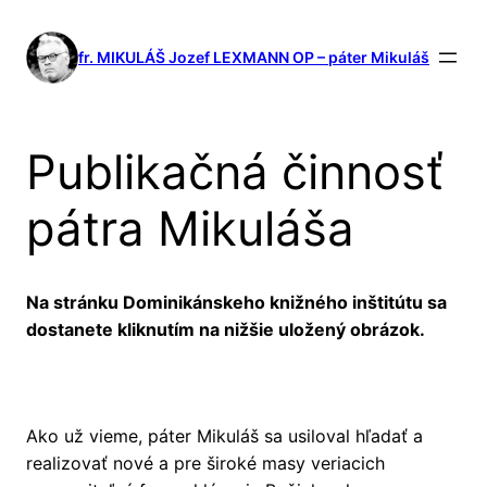
Prejsť
na
fr. MIKULÁŠ Jozef LEXMANN OP – páter Mikuláš
obsah
Publikačná činnosť
pátra Mikuláša
Na stránku Dominikánskeho knižného inštitútu sa
dostanete kliknutím na nižšie uložený obrázok.
Ako už vieme, páter Mikuláš sa usiloval hľadať a
realizovať nové a pre široké masy veriacich