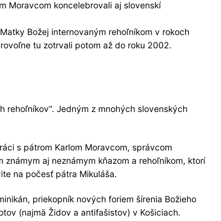
om Moravcom koncelebrovali aj slovenskí
 Matky Božej internovaným rehoľníkom v rokoch
rovoľne tu zotrvali potom až do roku 2002.
ých rehoľníkov“. Jedným z mnohých slovenských
lupráci s pátrom Karlom Moravcom, správcom
kým známym aj neznámym kňazom a rehoľníkom, ktorí
vite na počesť pátra Mikuláša.
nikán, priekopník nových foriem šírenia Božieho
votov (najmä Židov a antifašistov) v Košiciach.