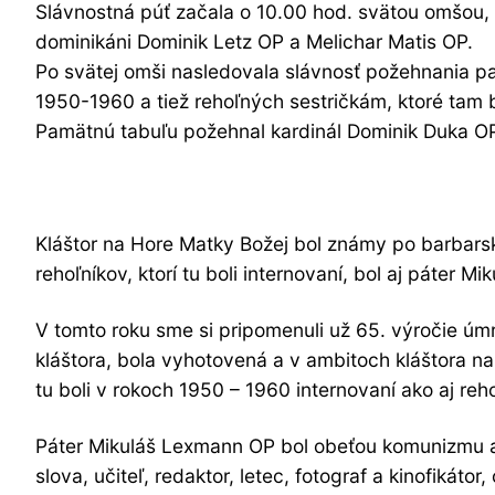
Slávnostná púť začala o 10.00 hod. svätou omšou,
dominikáni Dominik Letz OP a Melichar Matis OP.
Po svätej omši nasledovala slávnosť požehnania p
1950-1960 a tiež rehoľných sestričkám, ktoré tam 
Pamätnú tabuľu požehnal kardinál Dominik Duka O
Kláštor na Hore Matky Božej bol známy po barbarsk
rehoľníkov, ktorí tu boli internovaní, bol aj páter 
V tomto roku sme si pripomenuli už 65. výročie úm
kláštora, bola vyhotovená a v ambitoch kláštora 
tu boli v rokoch 1950 – 1960 internovaní ako aj reh
Páter Mikuláš Lexmann OP bol obeťou komunizmu a 
slova, učiteľ, redaktor, letec, fotograf a kinofikát