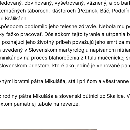
dovaný, obviňovaný, vyšetrovaný, väznený, a po barbars
nternačných táboroch, kláštoroch (Pezinok, Báč, Podol
ri Králikách.
 spôsobom podlomilo jeho telesné zdravie. Nebola mu p
y ťažko pracovať. Dôsledkom tejto tyranie a utrpenia bo
ia poznajúci jeho životný príbeh považujú jeho smrť z
a uvedený v Slovenskom martyrológiu napísanom nitri
minikánov na proces blahorečenia z titulu mučeníckej sm
venskom priestore, ktoré ako jediné je venované pamia
ovnými bratmi pátra Mikuláša, stáli pri ňom a všestran
i z rodiny pátra Mikuláša a slovenskí pútnici zo Skalice.
textom pamätnej tabule na reverze.