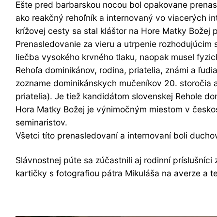
Ešte pred barbarskou nocou bol opakovane prenasle
ako reakčný rehoľník a internovaný vo viacerých i
krížovej cesty sa stal kláštor na Hore Matky Božej p
Prenasledovanie za vieru a utrpenie rozhodujúcim
liečba vysokého krvného tlaku, naopak musel fyzick
Rehoľa dominikánov, rodina, priatelia, známi a ľud
zozname dominikánskych mučeníkov 20. storočia 
priatelia). Je tiež kandidátom slovenskej Rehole do
Hora Matky Božej je výnimočným miestom v českoslo
seminaristov.
Všetci títo prenasledovaní a internovaní boli duch
Slávnostnej púte sa zúčastnili aj rodinní príslušníc
kartičky s fotografiou pátra Mikuláša na averze a 