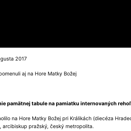
ugusta 2017
ipomenuli aj na Hore Matky Božej
anie pamätnej tabule na pamiatku internovaných reh
lilo na Hore Matky Božej pri Králikách (diecéza Hrade
, arcibiskup pražský, český metropolita.