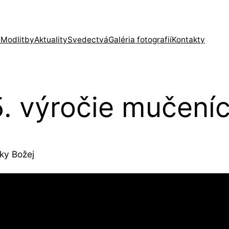
a
Modlitby
Aktuality
Svedectvá
Galéria fotografií
Kontakty
65. výročie mučeníc
ky Božej