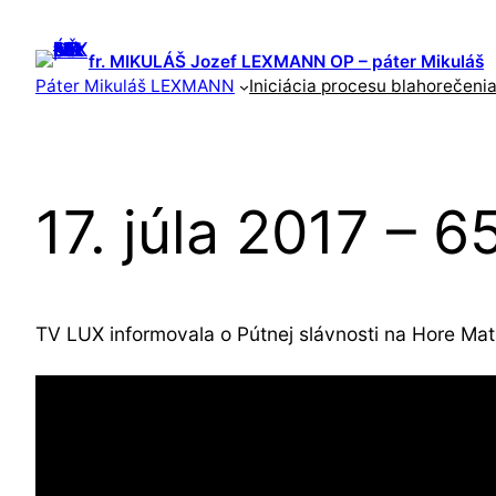
Prejsť
na
fr. MIKULÁŠ Jozef LEXMANN OP – páter Mikuláš
obsah
Páter Mikuláš LEXMANN
Iniciácia procesu blahorečeni
17. júla 2017 – 
TV LUX informovala o Pútnej slávnosti na Hore Mat