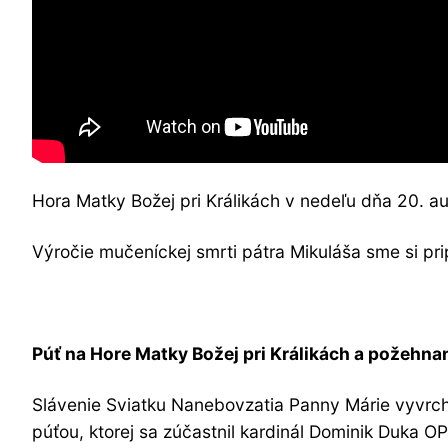
Hora Matky Božej pri Králikách v nedeľu dňa 20. a
Výročie mučeníckej smrti pátra Mikuláša sme si pr
Púť na Hore Matky Božej pri Králikách a požehn
Slávenie Sviatku Nanebovzatia Panny Márie vyvrcho
púťou, ktorej sa zúčastnil kardinál Dominik Duka OP