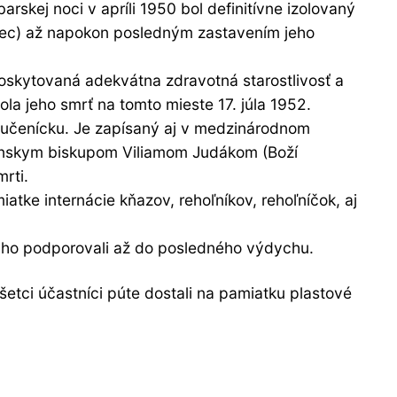
kej noci v apríli 1950 bol definitívne izolovaný
ínec) až napokon posledným zastavením jeho
oskytovaná adekvátna zdravotná starostlivosť a
la jeho smrť na tomto mieste 17. júla 1952.
a mučenícku. Je zapísaný aj v medzinárodnom
anskym biskupom Viliamom Judákom (Boží
rti.
tke internácie kňazov, rehoľníkov, rehoľníčok, aj
ne ho podporovali až do posledného výdychu.
 Všetci účastníci púte dostali na pamiatku plastové