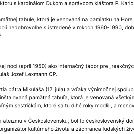
 ktorú s kardinálom Dukom a správcom kláštora P. Karl
amätnej tabule, ktorá je venovaná na pamiatku na Hore
boli nedobrovoľne sústredené v rokoch 1960-1990, dob
P.
ej noci (apríl 1950) ako internačný tábor pre „reakčn
Mikuláš Jozef Lexmann OP.
rtia pátra Mikuláša (17. júla) a vďaka výnimočnej spo
nainštalovaná pamätná tabuľa, ktorá je venovaná všet
oľným sestričkám, ktoré sa tu dlhé roky modlili, a meno
ateizmu v Československu, bol to československý domi
or, organizátor kultúrneho života a záchranca ľudských ži